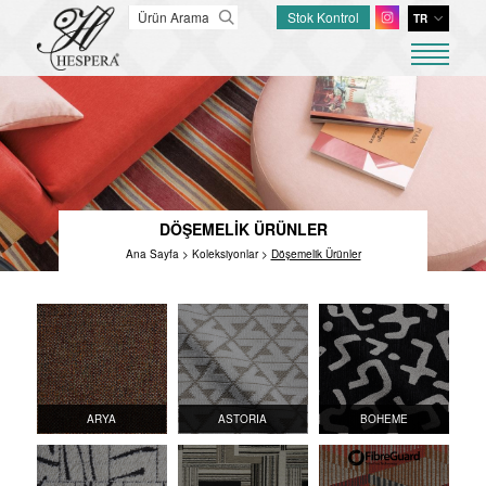
Stok Kontrol
TR
ANASAYFA
HAKKIMIZDA
DÖŞEMELİK ÜRÜNLER
PERDELİK ÜRÜNLER
DÖŞEMELİK ÜRÜNLER
TÜM KOLEKSİYONLAR
Ana Sayfa
>
Koleksiyonlar
>
Döşemelik Ürünler
HİZMETLER
FIBREGUARD
İLETİŞİM
ARYA
ASTORIA
BOHEME