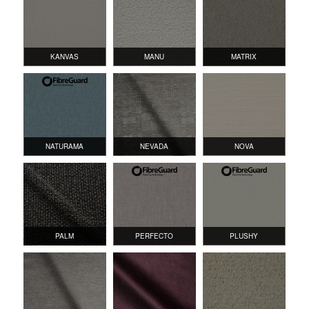
KANVAS
MANU
MATRIX
NATURAMA
NEVADA
NOVA
PALM
PERFECTO
PLUSHY