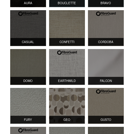
AURA
BOUCLETTE
BRAVO
CASUAL
CONFETTI
CORDOBA
DOMO
EARTHWILD
FALCON
FURY
GEO
GUSTO