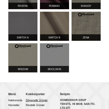
RIVIERA
ROMANO
SHAGGY
SWITCH A
SWITCH B
ZENA
WISDOM
WOOLSKIN
Menü
Koleksiyonlar
İletişim
Hakkımızda
Döşemelik Ürünler
HOMEDEKOR GRUP
TEKSTİL VE MOB. SAN.TİC.
Hizmetler
Perdelik Ürünler
LTD.ŞTİ