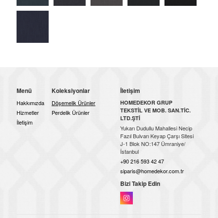
Menü
Koleksiyonlar
İletişim
Hakkımızda
Döşemelik Ürünler
HOMEDEKOR GRUP
TEKSTİL VE MOB. SAN.TİC.
Hizmetler
Perdelik Ürünler
LTD.ŞTİ
İletişim
Yukarı Dudullu Mahallesi Necip
Fazıl Bulvarı Keyap Çarşı Sitesi
J-1 Blok NO:147 Ümraniye/
İstanbul
+90 216 593 42 47
siparis@homedekor.com.tr
Bizi Takip Edin