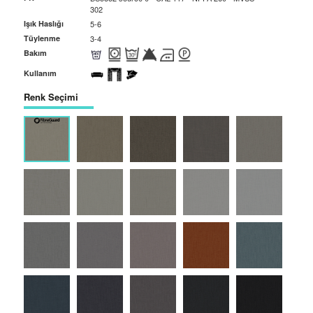
302
Işık Haslığı
5-6
Tüylenme
3-4
Bakım
Kullanım
Renk Seçimi