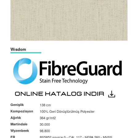
Wısdom
Genişlik
138 cm
Kompozisyon
100% Geri Dönüştürülmüş Polyester
Ağırlık
364 gr/mt2
Martindale
30.000
Wyzenbeek
98.800
FR
BS5852 source 0 - CAL 117 - NFPA 260 - MVSS